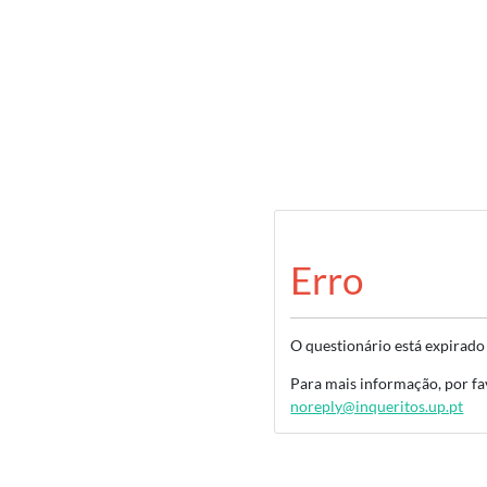
Erro
O questionário está expirado 
Para mais informação, por fav
noreply@inqueritos.up.pt